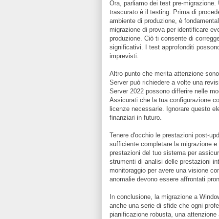
Ora, parliamo dei test pre-migrazione.
trascurato è il testing. Prima di proce
ambiente di produzione, è fondamental
migrazione di prova per identificare ev
produzione. Ciò ti consente di corregg
significativi. I test approfonditi posso
imprevisti.
Altro punto che merita attenzione sono
Server può richiedere a volte una revis
Server 2022 possono differire nelle mod
Assicurati che la tua configurazione co
licenze necessarie. Ignorare questo ele
finanziari in futuro.
Tenere d'occhio le prestazioni post-up
sufficiente completare la migrazione e
prestazioni del tuo sistema per assicur
strumenti di analisi delle prestazioni 
monitoraggio per avere una visione com
anomalie devono essere affrontati pront
In conclusione, la migrazione a Window
anche una serie di sfide che ogni profe
pianificazione robusta, una attenzione