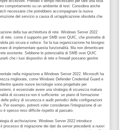
empre eccezioni. Prenditi il tempo necessario per fare una lista
il loro comportamento su un ambiente di test. Considera anche
 patch necessarie che potrebbero accompagnare la nuova
terruzione del servizio a causa di un'applicazione obsoleta che
tazione della tua architettura di rete. Windows Server 2022
à di rete, come il supporto per SMB over QUIC, che promette di
endola più sicura e veloce. Se la tua organizzazione ha bisogno
derare di implementare questa funzionalità. Ma non dimenticare
di rete esistente. Sebbene le potenzialità di SMB over QUIC
arti che i tuoi dispositivi di rete e firewall possano gestire
amentale nella migrazione a Windows Server 2022. Microsoft ha
icurezza migliorate, come Windows Defender Credential Guard e
Mentre queste nuove tecnologie sono progettate per
 esterni, è essenziale avere una strategia di sicurezza matura
nalità di sicurezza non è sufficiente: un piano di formazione
 delle policy di sicurezza e audit periodici delle configurazioni
a. Per esempio, potresti voler considerare l'integrazione di un
 è spesso reso difficile rispetto al passato.
trategia di archiviazione. Windows Server 2022 introduce
il processo di migrazione dei dati da server precedenti a nuovi