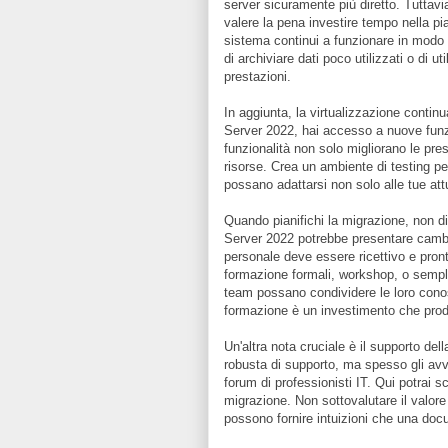
server sicuramente più diretto. Tuttav
valere la pena investire tempo nella pia
sistema continui a funzionare in modo f
di archiviare dati poco utilizzati o di u
prestazioni.
In aggiunta, la virtualizzazione cont
Server 2022, hai accesso a nuove funzi
funzionalità non solo migliorano le pre
risorse. Crea un ambiente di testing p
possano adattarsi non solo alle tue attu
Quando pianifichi la migrazione, non 
Server 2022 potrebbe presentare cambiam
personale deve essere ricettivo e pront
formazione formali, workshop, o sempli
team possano condividere le loro conosc
formazione è un investimento che produr
Un'altra nota cruciale è il supporto del
robusta di supporto, ma spesso gli avvo
forum di professionisti IT. Qui potrai sc
migrazione. Non sottovalutare il valore
possono fornire intuizioni che una do