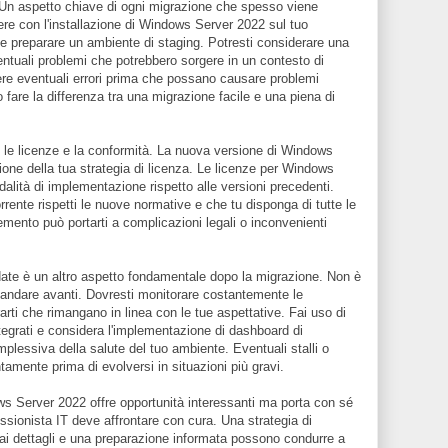
 Un aspetto chiave di ogni migrazione che spesso viene
dere con l'installazione di Windows Server 2022 sul tuo
e preparare un ambiente di staging. Potresti considerare una
entuali problemi che potrebbero sorgere in un contesto di
ere eventuali errori prima che possano causare problemi
no fare la differenza tra una migrazione facile e una piena di
 le licenze e la conformità. La nuova versione di Windows
ione della tua strategia di licenza. Le licenze per Windows
alità di implementazione rispetto alle versioni precedenti.
rrente rispetti le nuove normative e che tu disponga di tutte le
mento può portarti a complicazioni legali o inconvenienti
date è un altro aspetto fondamentale dopo la migrazione. Non è
 andare avanti. Dovresti monitorare costantemente le
arti che rimangano in linea con le tue aspettative. Fai uso di
integrati e considera l'implementazione di dashboard di
plessiva della salute del tuo ambiente. Eventuali stalli o
amente prima di evolversi in situazioni più gravi.
s Server 2022 offre opportunità interessanti ma porta con sé
ssionista IT deve affrontare con cura. Una strategia di
 ai dettagli e una preparazione informata possono condurre a