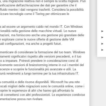
ia, una migrazione reattiva non è sempre la scelta migliore. Può
nificazione dell'archiviazione dei dati per garantire che il
luido mentre i dati vengono trasferiti. Considera la possibilità
tilizzare tecnologie come il Tiering per ottimizzare le
inua ad essere un argomento caldo nel mondo IT. Con Windows
►
onalità nella gestione delle macchine virtuali. Le nuove
stazioni, ma forniscono anche una gestione più granolare delle
►
er esplorare come le nuove offerte di gestione delle VM
►
ali configurazioni, ma anche a progetti futuri.
►
dimenticare di considerare la formazione del tuo team. Windows
enti significativi rispetto alle versioni precedenti, e il tuo
o a imparare. Potresti prendere in considerazione corsi di
cemente sessioni di brainstorming interne in cui i membri del
enze e scoprire le funzionalità più avanzate e utili. La
rà rendimenti a lungo termine per la tua infrastruttura IT.
la comunità e delle risorse disponibili. Microsoft ha una rete
cati migliori delle migrazioni sono le comunità online, come i
oprire le esperienze di altri che hanno già affrontato la
 di connettersi con altri professionisti. Le esperienze condivise
cumentazione possa non rivelare.