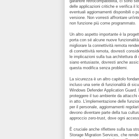
garantire retrocompatibilità, ci sono s
delle applicazioni critiche e verifica 
eventuali aggiornamenti disponibili o
versione. Non vorresti affrontare un'in
non funzione più come programmato.
Un altro aspetto importante è la proget
porta con sé alcune nuove funzionalit
migliorare la connettività remota rend
di connettività remota, dovresti consi
le implicazioni sulla tua architettura 
siano entusiaste, dovresti anche assicur
questa modifica senza problemi.
La sicurezza è un altro capitolo fond
incluso una serie di funzionalità di s
Windows Defender Application Guard. 
proteggere il tuo ambiente da attacchi
in atto. L'implementazione delle funzio
per il personale, aggiornamenti regolari
devono diventare parte della tua cultur
approccio zero-trust, dove ogni accesso
È cruciale anche riflettere sulla tua s
Storage Migration Services, che rende 