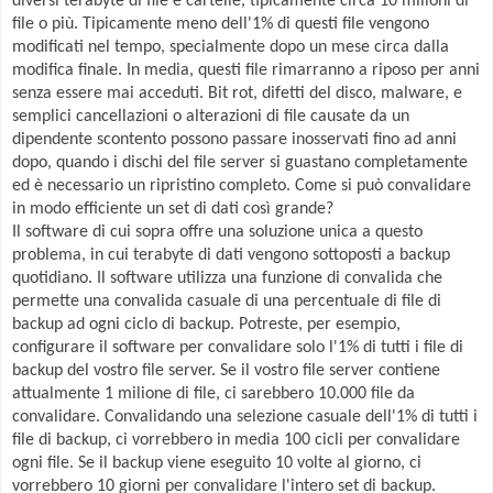
diversi terabyte di file e cartelle, tipicamente circa 10 milioni di
file o più. Tipicamente meno dell'1% di questi file vengono
modificati nel tempo, specialmente dopo un mese circa dalla
modifica finale. In media, questi file rimarranno a riposo per anni
senza essere mai acceduti. Bit rot, difetti del disco, malware, e
semplici cancellazioni o alterazioni di file causate da un
dipendente scontento possono passare inosservati fino ad anni
dopo, quando i dischi del file server si guastano completamente
ed è necessario un ripristino completo. Come si può convalidare
in modo efficiente un set di dati così grande?
Il software di cui sopra offre una soluzione unica a questo
problema, in cui terabyte di dati vengono sottoposti a backup
quotidiano. Il software utilizza una funzione di convalida che
permette una convalida casuale di una percentuale di file di
backup ad ogni ciclo di backup. Potreste, per esempio,
configurare il software per convalidare solo l'1% di tutti i file di
backup del vostro file server. Se il vostro file server contiene
attualmente 1 milione di file, ci sarebbero 10.000 file da
convalidare. Convalidando una selezione casuale dell'1% di tutti i
file di backup, ci vorrebbero in media 100 cicli per convalidare
ogni file. Se il backup viene eseguito 10 volte al giorno, ci
vorrebbero 10 giorni per convalidare l'intero set di backup.