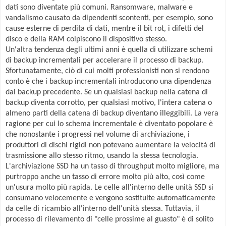
dati sono diventate più comuni. Ransomware, malware e
vandalismo causato da dipendenti scontenti, per esempio, sono
cause esterne di perdita di dati, mentre il bit rot, i difetti del
disco e della RAM colpiscono il dispositivo stesso.
Un'altra tendenza degli ultimi anni è quella di utilizzare schemi
di backup incrementali per accelerare il processo di backup.
Sfortunatamente, ciò di cui molti professionisti non si rendono
conto è che i backup incrementali introducono una dipendenza
dal backup precedente. Se un qualsiasi backup nella catena di
backup diventa corrotto, per qualsiasi motivo, l'intera catena o
almeno parti della catena di backup diventano illeggibili. La vera
ragione per cui lo schema incrementale è diventato popolare è
che nonostante i progressi nel volume di archiviazione, i
produttori di dischi rigidi non potevano aumentare la velocità di
trasmissione allo stesso ritmo, usando la stessa tecnologia.
L'archiviazione SSD ha un tasso di throughput molto migliore, ma
purtroppo anche un tasso di errore molto più alto, così come
un'usura molto più rapida. Le celle all'interno delle unità SSD si
consumano velocemente e vengono sostituite automaticamente
da celle di ricambio all'interno dell'unità stessa. Tuttavia, il
processo di rilevamento di "celle prossime al guasto" è di solito