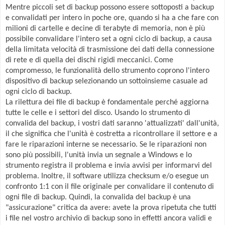
Mentre piccoli set di backup possono essere sottoposti a backup
e convalidati per intero in poche ore, quando si ha a che fare con
milioni di cartelle e decine di terabyte di memoria, non è più
possibile convalidare l'intero set a ogni ciclo di backup, a causa
della limitata velocità di trasmissione dei dati della connessione
di rete e di quella dei dischi rigidi meccanici. Come
compromesso, le funzionalità dello strumento coprono l'intero
dispositivo di backup selezionando un sottoinsieme casuale ad
ogni ciclo di backup.
La rilettura dei file di backup è fondamentale perché aggiorna
tutte le celle e i settori del disco. Usando lo strumento di
convalida del backup, i vostri dati saranno 'attualizzati' dall'unità,
il che significa che l'unità è costretta a ricontrollare il settore e a
fare le riparazioni interne se necessario. Se le riparazioni non
sono più possibili, l'unità invia un segnale a Windows e lo
strumento registra il problema e invia avvisi per informarvi del
problema. Inoltre, il software utilizza checksum e/o esegue un
confronto 1:1 con il file originale per convalidare il contenuto di
ogni file di backup. Quindi, la convalida del backup è una
"assicurazione" critica da avere: avete la prova ripetuta che tutti
i file nel vostro archivio di backup sono in effetti ancora validi e