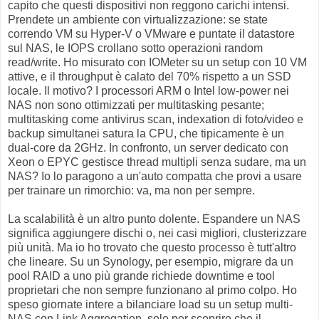
capito che questi dispositivi non reggono carichi intensi.
Prendete un ambiente con virtualizzazione: se state
correndo VM su Hyper-V o VMware e puntate il datastore
sul NAS, le IOPS crollano sotto operazioni random
read/write. Ho misurato con IOMeter su un setup con 10 VM
attive, e il throughput è calato del 70% rispetto a un SSD
locale. Il motivo? I processori ARM o Intel low-power nei
NAS non sono ottimizzati per multitasking pesante;
multitasking come antivirus scan, indexation di foto/video e
backup simultanei satura la CPU, che tipicamente è un
dual-core da 2GHz. In confronto, un server dedicato con
Xeon o EPYC gestisce thread multipli senza sudare, ma un
NAS? Io lo paragono a un'auto compatta che provi a usare
per trainare un rimorchio: va, ma non per sempre.
La scalabilità è un altro punto dolente. Espandere un NAS
significa aggiungere dischi o, nei casi migliori, clusterizzare
più unità. Ma io ho trovato che questo processo è tutt'altro
che lineare. Su un Synology, per esempio, migrare da un
pool RAID a uno più grande richiede downtime e tool
proprietari che non sempre funzionano al primo colpo. Ho
speso giornate intere a bilanciare load su un setup multi-
NAS con Link Aggregation, solo per scoprire che il