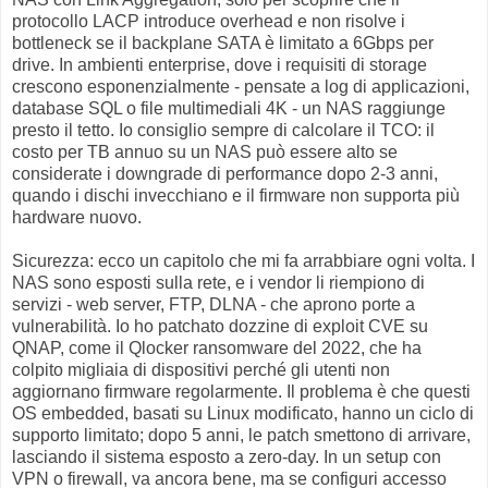
protocollo LACP introduce overhead e non risolve i
bottleneck se il backplane SATA è limitato a 6Gbps per
drive. In ambienti enterprise, dove i requisiti di storage
crescono esponenzialmente - pensate a log di applicazioni,
database SQL o file multimediali 4K - un NAS raggiunge
presto il tetto. Io consiglio sempre di calcolare il TCO: il
costo per TB annuo su un NAS può essere alto se
considerate i downgrade di performance dopo 2-3 anni,
quando i dischi invecchiano e il firmware non supporta più
hardware nuovo.
Sicurezza: ecco un capitolo che mi fa arrabbiare ogni volta. I
NAS sono esposti sulla rete, e i vendor li riempiono di
servizi - web server, FTP, DLNA - che aprono porte a
vulnerabilità. Io ho patchato dozzine di exploit CVE su
QNAP, come il Qlocker ransomware del 2022, che ha
colpito migliaia di dispositivi perché gli utenti non
aggiornano firmware regolarmente. Il problema è che questi
OS embedded, basati su Linux modificato, hanno un ciclo di
supporto limitato; dopo 5 anni, le patch smettono di arrivare,
lasciando il sistema esposto a zero-day. In un setup con
VPN o firewall, va ancora bene, ma se configuri accesso