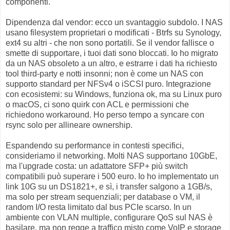
componenti.
Dipendenza dal vendor: ecco un svantaggio subdolo. I NAS
usano filesystem proprietari o modificati - Btrfs su Synology,
ext4 su altri - che non sono portatili. Se il vendor fallisce o
smette di supportare, i tuoi dati sono bloccati. Io ho migrato
da un NAS obsoleto a un altro, e estrarre i dati ha richiesto
tool third-party e notti insonni; non è come un NAS con
supporto standard per NFSv4 o iSCSI puro. Integrazione
con ecosistemi: su Windows, funziona ok, ma su Linux puro
o macOS, ci sono quirk con ACL e permissioni che
richiedono workaround. Ho perso tempo a syncare con
rsync solo per allineare ownership.
Espandendo su performance in contesti specifici,
consideriamo il networking. Molti NAS supportano 10GbE,
ma l'upgrade costa: un adattatore SFP+ più switch
compatibili può superare i 500 euro. Io ho implementato un
link 10G su un DS1821+, e sì, i transfer salgono a 1GB/s,
ma solo per stream sequenziali; per database o VM, il
random I/O resta limitato dal bus PCIe scarso. In un
ambiente con VLAN multiple, configurare QoS sul NAS è
basilare, ma non regge a traffico misto come VoIP e storage