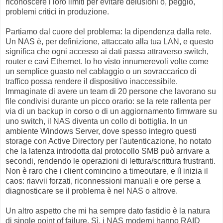
riconoscere i loro limiti per evitare delusioni o, peggio,
problemi critici in produzione.
Partiamo dal cuore del problema: la dipendenza dalla rete.
Un NAS è, per definizione, attaccato alla tua LAN, e questo
significa che ogni accesso ai dati passa attraverso switch,
router e cavi Ethernet. Io ho visto innumerevoli volte come
un semplice guasto nel cablaggio o un sovraccarico di
traffico possa rendere il dispositivo inaccessibile.
Immaginate di avere un team di 20 persone che lavorano su
file condivisi durante un picco orario: se la rete rallenta per
via di un backup in corso o di un aggiornamento firmware su
uno switch, il NAS diventa un collo di bottiglia. In un
ambiente Windows Server, dove spesso integro questi
storage con Active Directory per l'autenticazione, ho notato
che la latenza introdotta dal protocollo SMB può arrivare a
secondi, rendendo le operazioni di lettura/scrittura frustranti.
Non è raro che i client comincino a timeoutare, e lì inizia il
caos: riavvii forzati, riconnessioni manuali e ore perse a
diagnosticare se il problema è nel NAS o altrove.
Un altro aspetto che mi ha sempre dato fastidio è la natura
di single point of failure. Sì, i NAS moderni hanno RAID