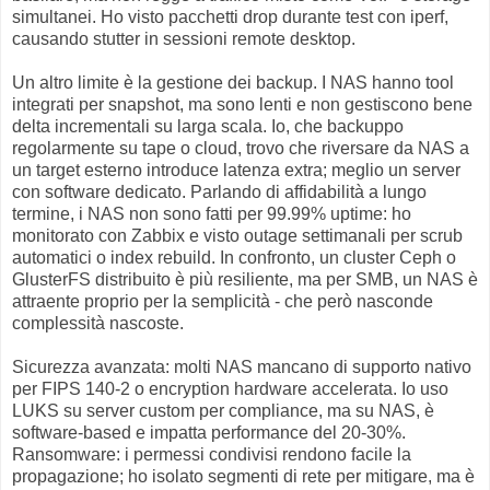
simultanei. Ho visto pacchetti drop durante test con iperf,
causando stutter in sessioni remote desktop.
Un altro limite è la gestione dei backup. I NAS hanno tool
integrati per snapshot, ma sono lenti e non gestiscono bene
delta incrementali su larga scala. Io, che backuppo
regolarmente su tape o cloud, trovo che riversare da NAS a
un target esterno introduce latenza extra; meglio un server
con software dedicato. Parlando di affidabilità a lungo
termine, i NAS non sono fatti per 99.99% uptime: ho
monitorato con Zabbix e visto outage settimanali per scrub
automatici o index rebuild. In confronto, un cluster Ceph o
GlusterFS distribuito è più resiliente, ma per SMB, un NAS è
attraente proprio per la semplicità - che però nasconde
complessità nascoste.
Sicurezza avanzata: molti NAS mancano di supporto nativo
per FIPS 140-2 o encryption hardware accelerata. Io uso
LUKS su server custom per compliance, ma su NAS, è
software-based e impatta performance del 20-30%.
Ransomware: i permessi condivisi rendono facile la
propagazione; ho isolato segmenti di rete per mitigare, ma è