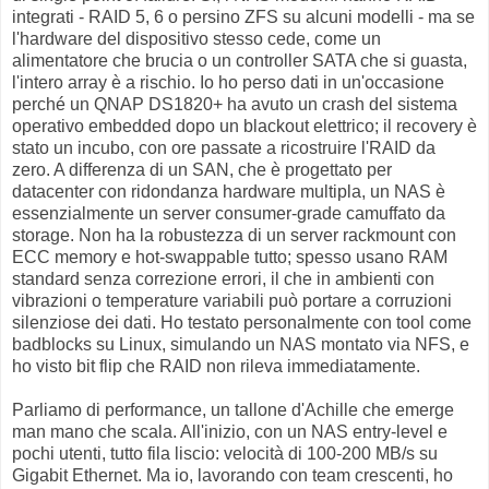
integrati - RAID 5, 6 o persino ZFS su alcuni modelli - ma se
l'hardware del dispositivo stesso cede, come un
alimentatore che brucia o un controller SATA che si guasta,
l'intero array è a rischio. Io ho perso dati in un'occasione
perché un QNAP DS1820+ ha avuto un crash del sistema
operativo embedded dopo un blackout elettrico; il recovery è
stato un incubo, con ore passate a ricostruire l'RAID da
zero. A differenza di un SAN, che è progettato per
datacenter con ridondanza hardware multipla, un NAS è
essenzialmente un server consumer-grade camuffato da
storage. Non ha la robustezza di un server rackmount con
ECC memory e hot-swappable tutto; spesso usano RAM
standard senza correzione errori, il che in ambienti con
vibrazioni o temperature variabili può portare a corruzioni
silenziose dei dati. Ho testato personalmente con tool come
badblocks su Linux, simulando un NAS montato via NFS, e
ho visto bit flip che RAID non rileva immediatamente.
Parliamo di performance, un tallone d'Achille che emerge
man mano che scala. All'inizio, con un NAS entry-level e
pochi utenti, tutto fila liscio: velocità di 100-200 MB/s su
Gigabit Ethernet. Ma io, lavorando con team crescenti, ho