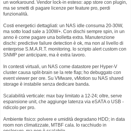
un workaround. Vendor lock-in esteso: app store con plugin,
ma se smetti di pagare licenze per feature pro, perdi
funzionalità.
Costi energetici dettagliati: un NAS idle consuma 20-30W,
ma sotto load sale a 100W+. Con dischi sempre spin, in un
anno è come pagare una bolletta extra. Manutenzione
dischi: predictive failure detection è ok, ma non al livello di
enterprise S.M.A.R.T. monitoring. Io scripto alert custom con
SNMP per anticipare, ma è extra lavoro.
In contesti virtuali, un NAS come datastore per Hyper-V
cluster causa split-brain se la rete flap; ho debuggato con
event viewer per ore. Su VMware, vMotion su NAS shared
storage è instabile senza dedicare banda.
Scalabilità verticale: max bay limitato a 12-24; oltre, serve
espansione unit, che aggiunge latenza via eSATA o USB -
ridicolo per pro.
Ambiente fisico: polvere e umidità degradano HDD; in data
room non climatizzate, MTBF cala. Io racchiudo in
enclosure, ma non è scalabile.