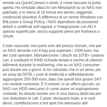
remoto via QuickConnect o simili, è come lasciare la porta
aperta. Ho simulato attacchi con Metasploit su un NAS non
patchato, e in meno di 10 minuti ero dentro, leggendo
credenziali plaintext. A differenza di un server Windows con
BitLocker e Group Policy, i NAS dipendono da password
deboli o certificati self-signed, e l'integrazione con AD è
spesso superficiale, senza supporto pieno per Kerberos o
OAuth.
Costo nascosto: non parlo solo del prezzo iniziale, che per
un NAS decente con 8 bay può superare i 1000 euro, ma
dei costi operativi. Manutenzione: i dischi da 10TB+ costano
cari, e sostituirli in RAID richiede tempo e rischio di ulteriori
fallimenti durante la resilvering, che su un NAS consumer
può durare ore o giorni. Io ho calcolato che in un anno, per
un array da 50TB, i costi di elettricità e raffreddamento
aggiungono 200-300 euro, dato che questi box girano 24/7
con ventole rumorose. E il rumore: in un ufficio piccolo, un
NAS con HDD meccanici è come avere un'aspirapolvere
costante; ho dovuto isolare uno in una stanza dedicata per
non disturbare le call. Calore: dissipano male, e in rack
densi, contribuiscono a hot spot che stressano altri