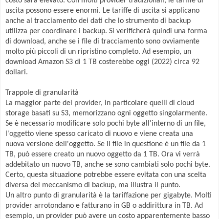
costo sarà elevato. Con molti provider tradizionali, le tariffe di
uscita possono essere enormi. Le tariffe di uscita si applicano
anche al tracciamento dei dati che lo strumento di backup
utilizza per coordinare i backup. Si verificherà quindi una forma
di download, anche se i file di tracciamento sono ovviamente
molto più piccoli di un ripristino completo. Ad esempio, un
download Amazon S3 di 1 TB costerebbe oggi (2022) circa 92
dollari.
Trappole di granularità
La maggior parte dei provider, in particolare quelli di cloud
storage basati su S3, memorizzano ogni oggetto singolarmente.
Se è necessario modificare solo pochi byte all'interno di un file,
l'oggetto viene spesso caricato di nuovo e viene creata una
nuova versione dell'oggetto. Se il file in questione è un file da 1
TB, può essere creato un nuovo oggetto da 1 TB. Ora vi verrà
addebitato un nuovo TB, anche se sono cambiati solo pochi byte.
Certo, questa situazione potrebbe essere evitata con una scelta
diversa del meccanismo di backup, ma illustra il punto.
Un altro punto di granularità è la tariffazione per gigabyte. Molti
provider arrotondano e fatturano in GB o addirittura in TB. Ad
esempio, un provider può avere un costo apparentemente basso