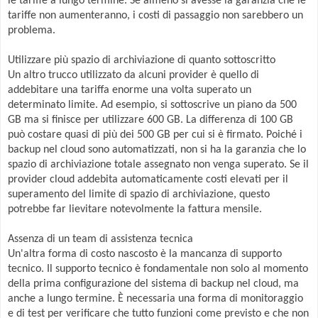
le tariffe a lungo termine. Se almeno si avesse la garanzia che le
tariffe non aumenteranno, i costi di passaggio non sarebbero un
problema.
Utilizzare più spazio di archiviazione di quanto sottoscritto
Un altro trucco utilizzato da alcuni provider è quello di
addebitare una tariffa enorme una volta superato un
determinato limite. Ad esempio, si sottoscrive un piano da 500
GB ma si finisce per utilizzare 600 GB. La differenza di 100 GB
può costare quasi di più dei 500 GB per cui si è firmato. Poiché i
backup nel cloud sono automatizzati, non si ha la garanzia che lo
spazio di archiviazione totale assegnato non venga superato. Se il
provider cloud addebita automaticamente costi elevati per il
superamento del limite di spazio di archiviazione, questo
potrebbe far lievitare notevolmente la fattura mensile.
Assenza di un team di assistenza tecnica
Un'altra forma di costo nascosto è la mancanza di supporto
tecnico. Il supporto tecnico è fondamentale non solo al momento
della prima configurazione del sistema di backup nel cloud, ma
anche a lungo termine. È necessaria una forma di monitoraggio
e di test per verificare che tutto funzioni come previsto e che non