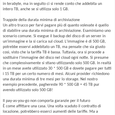
in terabyte, ma in seguito ci si rende conto che addebita un
intero TB, anche se si utilizza solo 1 GB.
Trappole della durata minima di archiviazione
Un altro trucco per farvi pagare più di quanto volevate è quello
di stabilire una durata minima di archiviazione. Esaminiamo uno
scenario comune. Si esegue il backup del disco di un server in
un'immagine e la si carica sul cloud. L'immagine è di 500 GB,
potrebbe esservi addebitato un TB, ma pensate che sia giusto
così, visto che la tariffa TB è bassa. Tuttavia, ora si procede a
sostituire l'immagine del disco nel cloud ogni notte. Si presume
che complessivamente si stiano utilizzando solo 500 GB. In realtà
in un mese avete utilizzato 30 * 500 GB e dovete pagare per tutti
i 15 TB per un certo numero di mesi. Alcuni provider richiedono
una durata minima di tre mesi per lo storage. Nel nostro
esempio precedente, paghereste 90 * 500 GB = 45 TB pur
avendo utilizzato solo 500 GB!
Il pay-as-you-go non comporta garanzie per il futuro
È come affittare una casa. Una volta scaduto il contratto di
locazione, potrebbero esserci aumenti delle tariffe. Ma a