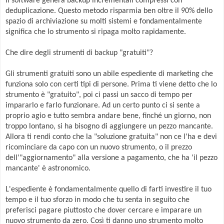
Il software genera backup incrementali compressi con
deduplicazione. Questo metodo risparmia ben oltre il 90% dello
spazio di archiviazione su molti sistemi e fondamentalmente
significa che lo strumento si ripaga molto rapidamente.
Che dire degli strumenti di backup "gratuiti"?
Gli strumenti gratuiti sono un abile espediente di marketing che
funziona solo con certi tipi di persone. Prima ti viene detto che lo
strumento è "gratuito", poi ci passi un sacco di tempo per
impararlo e farlo funzionare. Ad un certo punto ci si sente a
proprio agio e tutto sembra andare bene, finché un giorno, non
troppo lontano, si ha bisogno di aggiungere un pezzo mancante.
Allora ti rendi conto che la "soluzione gratuita" non ce l'ha e devi
ricominciare da capo con un nuovo strumento, o il prezzo
dell'"aggiornamento" alla versione a pagamento, che ha 'il pezzo
mancante' è astronomico.
L'espediente è fondamentalmente quello di farti investire il tuo
tempo e il tuo sforzo in modo che tu senta in seguito che
preferisci pagare piuttosto che dover cercare e imparare un
nuovo strumento da zero. Così ti danno uno strumento molto