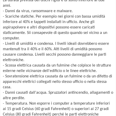
La durata prevista dei dischi rigidi è di solito inferiore ai due
anni.
- Danni da virus, ransomware e malware.
- Scariche statiche. Per esempio nei giorni con bassa umidità
inferiore al 40% e tappeti installati in ufficio. Anche gli
aspirapolvere e altri dispositivi possono essere caricati
staticamente. Sii consapevole di questo quando sei vicino a un
computer.
- Livelli di umidità e condensa. I livelli ideali dovrebbero essere
mantenuti tra il 40% e il 60%. Alti livelli di umidità possono
causare condensa. Livelli secchi possono danneggiare le parti
elettroniche.
- Scossa elettrica causata da un fulmine che colpisce le strutture
esterne nelle vicinanze dell'edificio o le linee elettriche.
- Sovratensione elettrica causata da un fulmine o da un difetto di
apparecchi elettrici collegati nello stesso ufficio o nella stessa
casa.
- Danni causati dall'acqua. Spruzzatori antincendio, allagamenti o
altre perdite.
- Temperatura. Non esporre i computer a temperature inferiori
ai 15 gradi Celsius (60 gradi Fahrenheit) o superiori ai 27 gradi
Celsius (80 gradi Fahrenheit) perché le parti elettroniche